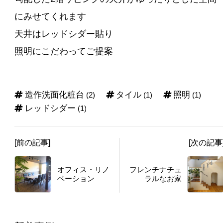
にみせてくれます
天井はレッドシダー貼り
照明にこだわってご提案
造作洗面化粧台
タイル
照明
(2)
(1)
(1)
レッドシダー
(1)
[前の記事]
[次の記事
オフィス・リノ
フレンチナチュ
ベーション
ラルなお家